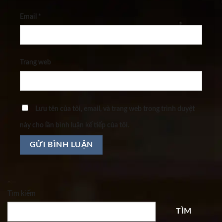
Email
*
Trang web
Lưu tên của tôi, email, và trang web trong trình duyệt
này cho lần bình luận kế tiếp của tôi.
Tìm kiếm
TÌM