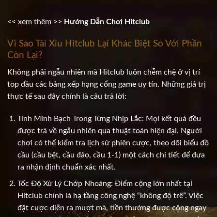
<< xem thêm >>
Hướng Dẫn Chơi Hitclub
Vì Sao Tài Xỉu Hitclub Lại Khác Biệt So Với Phần
Còn Lại?
Không phải ngẫu nhiên mà Hitclub luôn chễm chệ ở vị trí
top đầu các bảng xếp hạng cổng game uy tín. Những giá trị
thực tế sau đây chính là câu trả lời:
Tính Minh Bạch Trong Từng Nhịp Lắc: Mọi kết quả đều
được trả về ngẫu nhiên qua thuật toán hiện đại. Người
chơi có thể kiểm tra lịch sử phiên cược, theo dõi biểu đồ
cầu (cầu bệt, cầu đảo, cầu 1-1) một cách chi tiết để đưa
ra nhận định chuẩn xác nhất.
Tốc Độ Xử Lý Chớp Nhoáng: Điểm cộng lớn nhất tại
Hitclub chính là hạ tầng công nghệ “không độ trễ”. Việc
đặt cược diễn ra mượt mà, tiền thưởng được cộng ngay