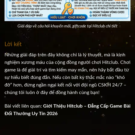
Giải đáp về câu hỏi khuyến mãi, giftcode tại Hitclub chi tiết
Lời kết
Những giải đáp trên đây không chỉ là lý thuyết, mà là kinh
nghiệm xương máu của cộng đồng người chơi Hitclub. Chơi
game là để giải trí và tìm kiếm may mắn, nên hãy bắt đầu từ
sự hiểu biết đúng đắn. Nếu còn bất kỳ thắc mắc nào “khó
đỡ” hơn, đừng ngần ngại kết nối với đội ngũ CSKH 24/7 –
chúng tôi luôn ở đây để đồng hành cùng bạn!
Bài viết liên quan:
Giới Thiệu Hitclub – Đẳng Cấp Game Bài
Đổi Thưởng Uy Tín 2026