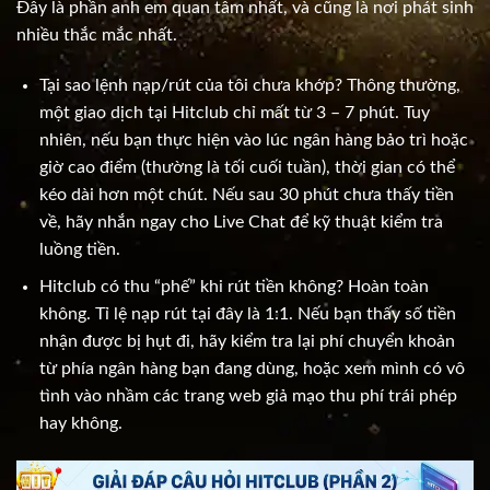
Đây là phần anh em quan tâm nhất, và cũng là nơi phát sinh
nhiều thắc mắc nhất.
Tại sao lệnh nạp/rút của tôi chưa khớp? Thông thường,
một giao dịch tại Hitclub chỉ mất từ 3 – 7 phút. Tuy
nhiên, nếu bạn thực hiện vào lúc ngân hàng bảo trì hoặc
giờ cao điểm (thường là tối cuối tuần), thời gian có thể
kéo dài hơn một chút. Nếu sau 30 phút chưa thấy tiền
về, hãy nhắn ngay cho Live Chat để kỹ thuật kiểm tra
luồng tiền.
Hitclub có thu “phế” khi rút tiền không? Hoàn toàn
không. Tỉ lệ nạp rút tại đây là 1:1. Nếu bạn thấy số tiền
nhận được bị hụt đi, hãy kiểm tra lại phí chuyển khoản
từ phía ngân hàng bạn đang dùng, hoặc xem mình có vô
tình vào nhầm các trang web giả mạo thu phí trái phép
hay không.