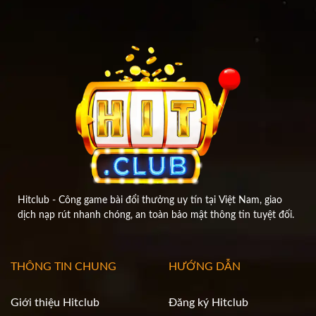
Hitclub - Công game bài đổi thưởng uy tín tại Việt Nam, giao
dịch nạp rút nhanh chóng, an toàn bảo mật thông tin tuyệt đối.
THÔNG TIN CHUNG
HƯỚNG DẪN
Giới thiệu Hitclub
Đăng ký Hitclub