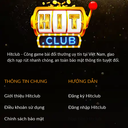
Hitclub - Công game bài đổi thưởng uy tín tại Việt Nam, giao
dịch nạp rút nhanh chóng, an toàn bảo mật thông tin tuyệt đối.
THÔNG TIN CHUNG
HƯỚNG DẪN
Giới thiệu Hitclub
Đăng ký Hitclub
Điều khoản sử dụng
Đăng nhập Hitclub
Chính sách bảo mật
Nạp tiền Hitclub