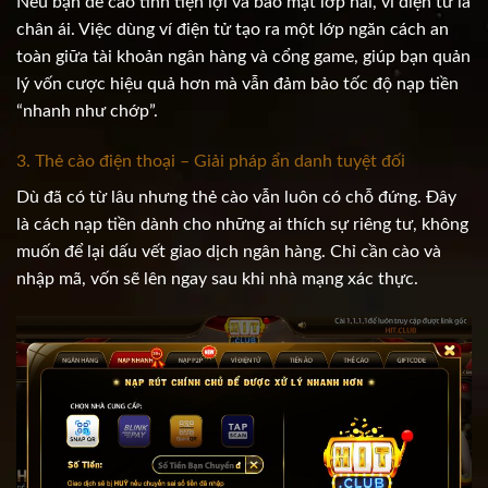
Nếu bạn đề cao tính tiện lợi và bảo mật lớp hai, ví điện tử là
chân ái. Việc dùng ví điện tử tạo ra một lớp ngăn cách an
toàn giữa tài khoản ngân hàng và cổng game, giúp bạn quản
lý vốn cược hiệu quả hơn mà vẫn đảm bảo tốc độ nạp tiền
“nhanh như chớp”.
3. Thẻ cào điện thoại – Giải pháp ẩn danh tuyệt đối
Dù đã có từ lâu nhưng thẻ cào vẫn luôn có chỗ đứng. Đây
là cách nạp tiền dành cho những ai thích sự riêng tư, không
muốn để lại dấu vết giao dịch ngân hàng. Chỉ cần cào và
nhập mã, vốn sẽ lên ngay sau khi nhà mạng xác thực.