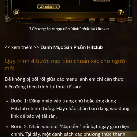
3 Phương thức nạp tiền “đỉnh” nhất tại Hitclub
<< xem thêm >>
Danh Mục Sản Phẩm Hitclub
Quy trình 4 bước nạp tiền chuẩn xác cho người
mới
Để không bị bối rối giữa các menu, anh em chỉ cần thực
hiện đúng theo trình tự thực tế sau:
Bước 1: Đăng nhập vào trang chủ hoặc ứng dụng
Hitclub chính thống. Hãy chắc chắn bạn đang vào đúng
link để bảo vệ tài sản.
Bước 2: Nhấn vào nút “Nạp tiền” nổi bật ngay giao diện
chính. Tại đây, một danh sách các phương thức thanh