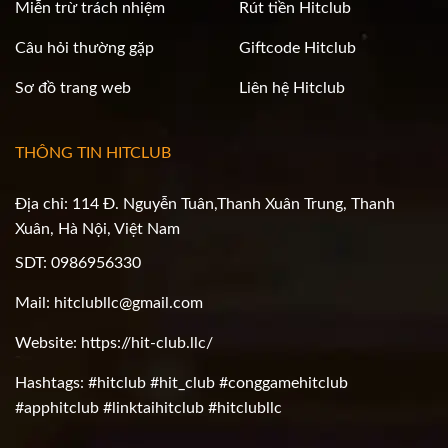
Miễn trừ trách nhiệm
Rút tiền Hitclub
Câu hỏi thường gặp
Giftcode Hitclub
Sơ đồ trang web
Liên hệ Hitclub
THÔNG TIN HITCLUB
Địa chỉ: 114 Đ. Nguyễn Tuân,Thanh Xuân Trung, Thanh
Xuân, Hà Nội, Việt Nam
SDT: 0986956330
Mail:
hitclubllc@gmail.com
Website: https://hit-club.llc/
Hashtags: #hitclub #hit_club #conggamehitclub
#apphitclub #linktaihitclub #hitclubllc