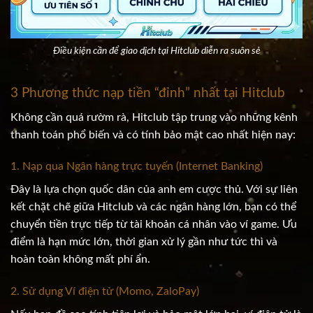
Điều kiện cần để giao dịch tại Hitclub diễn ra suôn sẻ
3 Phương thức nạp tiền “đỉnh” nhất tại Hitclub
Không cần quá rườm rà, Hitclub tập trung vào những kênh
thanh toán phổ biến và có tính bảo mật cao nhất hiện nay:
1. Nạp qua Ngân hàng trực tuyến (Internet Banking)
Đây là lựa chọn quốc dân của anh em cược thủ. Với sự liên
kết chặt chẽ giữa Hitclub và các ngân hàng lớn, bạn có thể
chuyển tiền trực tiếp từ tài khoản cá nhân vào ví game. Ưu
điểm là hạn mức lớn, thời gian xử lý gần như tức thì và
hoàn toàn không mất phí ẩn.
2. Sử dụng Ví điện tử (Momo, ZaloPay)