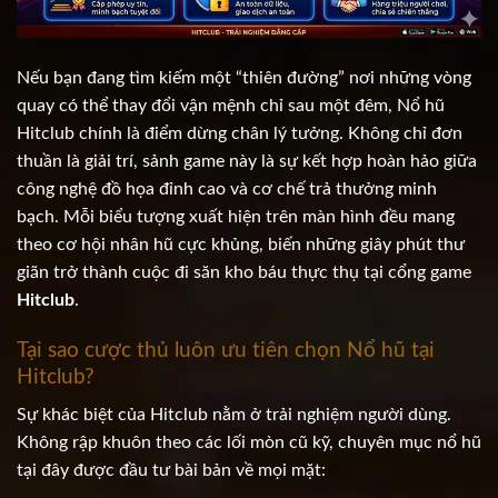
Nếu bạn đang tìm kiếm một “thiên đường” nơi những vòng
quay có thể thay đổi vận mệnh chỉ sau một đêm, Nổ hũ
Hitclub chính là điểm dừng chân lý tưởng. Không chỉ đơn
thuần là giải trí, sảnh game này là sự kết hợp hoàn hảo giữa
công nghệ đồ họa đỉnh cao và cơ chế trả thưởng minh
bạch. Mỗi biểu tượng xuất hiện trên màn hình đều mang
theo cơ hội nhân hũ cực khủng, biến những giây phút thư
giãn trở thành cuộc đi săn kho báu thực thụ tại cổng game
Hitclub
.
Tại sao cược thủ luôn ưu tiên chọn Nổ hũ tại
Hitclub?
Sự khác biệt của Hitclub nằm ở trải nghiệm người dùng.
Không rập khuôn theo các lối mòn cũ kỹ, chuyên mục nổ hũ
tại đây được đầu tư bài bản về mọi mặt: