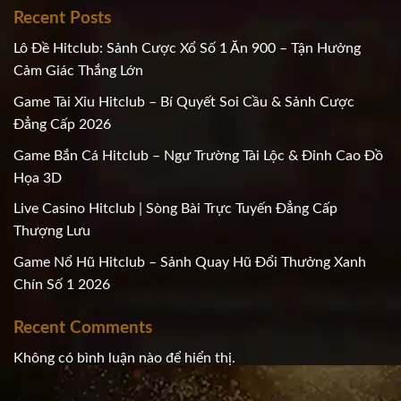
Recent Posts
Lô Đề Hitclub: Sảnh Cược Xổ Số 1 Ăn 900 – Tận Hưởng
Cảm Giác Thắng Lớn
Game Tài Xỉu Hitclub – Bí Quyết Soi Cầu & Sảnh Cược
Đẳng Cấp 2026
Game Bắn Cá Hitclub – Ngư Trường Tài Lộc & Đỉnh Cao Đồ
Họa 3D
Live Casino Hitclub | Sòng Bài Trực Tuyến Đẳng Cấp
Thượng Lưu
Game Nổ Hũ Hitclub – Sảnh Quay Hũ Đổi Thưởng Xanh
Chín Số 1 2026
Recent Comments
Không có bình luận nào để hiển thị.